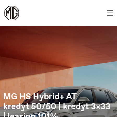
MG HS Hybrid+ AT
kredyt 50/50 | kredyt 3×33
| leasing 101%