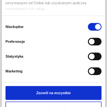
otrzymanymi od Ciebie lub uzyskanymi podczas
korzystania z ich usług.
MG HS Hybrid+
Wybór
EXCITE
Niezbędne
zgody
Systemy wsparcia kierowcy ADAS
MG Pilot
Preferencje
Felgi aluminiowe 19″
Klimatyzacja sterowana na ekranie
Statystyka
dotykowym
Przednie i tylne reflektory LED
Automatyczne reflektory z funkcją „Follow
Marketing
Me Home”
Przedni i tylny reflektor przeciwmgłowy
Kamera cofania HD z liniami prowadzącymi
i czujnikami parkowania
Zezwól na wszystkie
System audio z 6 głośnikami (Bluetooth,
DAB)